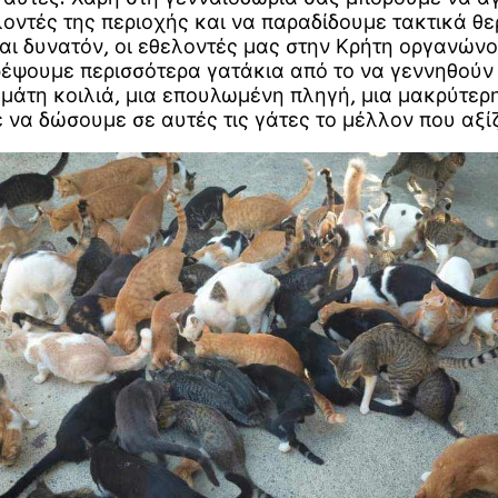
οντές της περιοχής και να παραδίδουμε τακτικά θ
ναι δυνατόν, οι εθελοντές μας στην Κρήτη οργανών
ρέψουμε περισσότερα γατάκια από το να γεννηθούν
εμάτη κοιλιά, μια επουλωμένη πληγή, μια μακρύτερη
 να δώσουμε σε αυτές τις γάτες το μέλλον που αξίζ