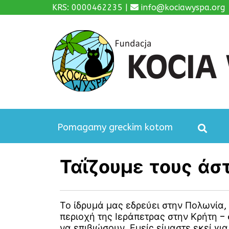
KRS: 0000462235 |
info@kociawyspa.org
Pomagamy greckim kotom
Ταΐζουμε τους άσ
Το ίδρυμά μας εδρεύει στην Πολωνία,
περιοχή της Ιεράπετρας στην Κρήτη –
να επιβιώσουν. Εμείς είμαστε εκεί γ