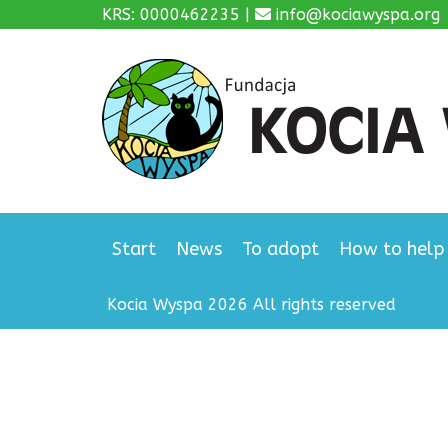
KRS: 0000462235 |
info@kociawyspa.org
Start
News
To adopt
How to help
Kocia Wyspa 2026 All rights reserved