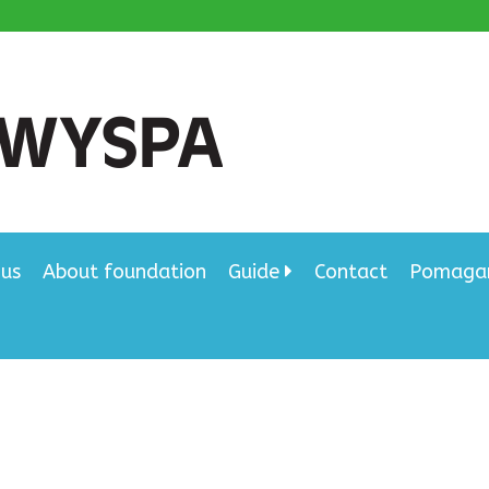
 us
About foundation
Guide
Contact
Pomagam