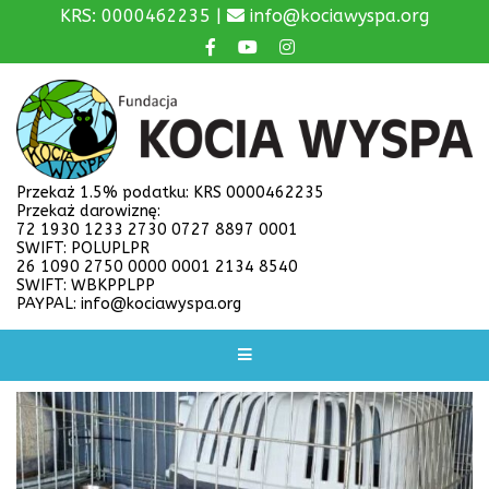
KRS: 0000462235 |
info@kociawyspa.org
Przekaż 1.5% podatku: KRS 0000462235
Przekaż darowiznę:
72 1930 1233 2730 0727 8897 0001
SWIFT: POLUPLPR
26 1090 2750 0000 0001 2134 8540
SWIFT: WBKPPLPP
PAYPAL: info@kociawyspa.org