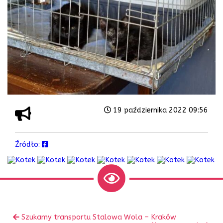
19 października 2022 09:56
Źródło:
Zobacz
Poprzedni
Szukamy transportu Stalowa Wola – Kraków
inne