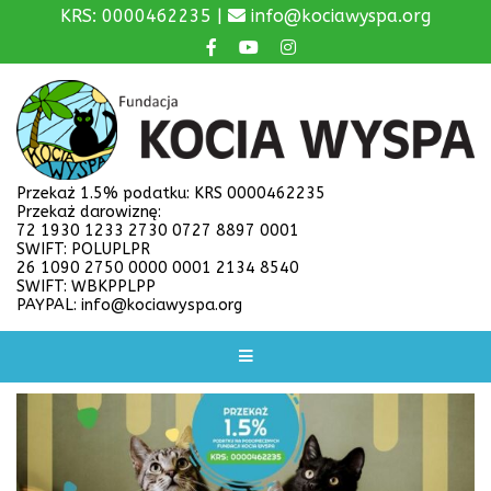
KRS: 0000462235 |
info@kociawyspa.org
Przekaż 1.5% podatku: KRS 0000462235
Przekaż darowiznę:
72 1930 1233 2730 0727 8897 0001
SWIFT: POLUPLPR
26 1090 2750 0000 0001 2134 8540
SWIFT: WBKPPLPP
PAYPAL: info@kociawyspa.org