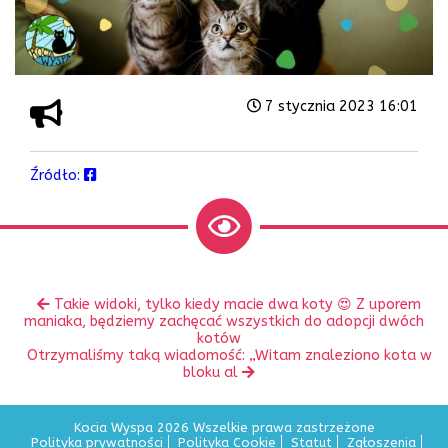
7 stycznia 2023 16:01
Źródło:
Zobacz
Poprzedni
Takie widoki, tylko kiedy macie dwa koty 😍 Z uporem
inne
wpis:
maniaka, będziemy zachęcać wszystkich do adopcji dwóch
kotów
Następny
Otrzymaliśmy taką wiadomość: „Witam znaleziono kota w
wpis:
bloku al
Kocia Wyspa 2026 Wszelkie prawa zastrzeżone
Polityka prywatności
Polityka Cookie
Statut
Zgłoszenia