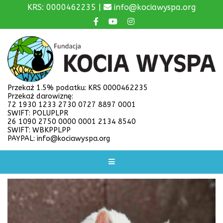
KRS: 0000462235 |
info@kociawyspa.org
Przekaż 1.5% podatku: KRS 0000462235
Przekaż darowiznę:
72 1930 1233 2730 0727 8897 0001
SWIFT: POLUPLPR
26 1090 2750 0000 0001 2134 8540
SWIFT: WBKPPLPP
PAYPAL: info@kociawyspa.org