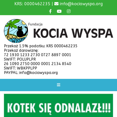
KRS: 0000462235 |
info@kociawyspa.org
Przekaż 1.5% podatku: KRS 0000462235
Przekaż darowiznę:
72 1930 1233 2730 0727 8897 0001
SWIFT: POLUPLPR
26 1090 2750 0000 0001 2134 8540
SWIFT: WBKPPLPP
PAYPAL: info@kociawyspa.org