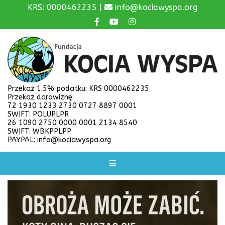
KRS: 0000462235 |
info@kociawyspa.org
Przekaż 1.5% podatku: KRS 0000462235
Przekaż darowiznę:
72 1930 1233 2730 0727 8897 0001
SWIFT: POLUPLPR
26 1090 2750 0000 0001 2134 8540
SWIFT: WBKPPLPP
PAYPAL: info@kociawyspa.org