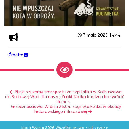
7 maja 2025 14:44
Źródło:
Zobacz
Poprzedni
Pilnie szukamy transportu ze szpitalika w Kolbuszowej
inne
wpis:
do Stalowej Woli dla naszej Żabki. Kotka bardzo chce wrócić
do nas
Następny
Grzecznościowo: W dniu 26.04. zaginęła kotka w okolicy
wpis:
Fedorowskiego i Brzozowej
Kocia Wyspa 2026 Wszelkie prawa zastrzeżone