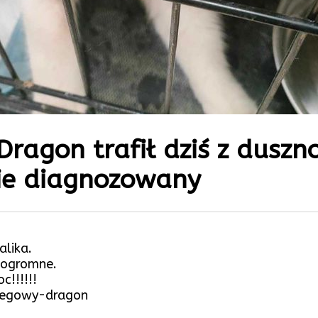
Dragon trafił dziś z duszn
zie diagnozowany
alika.
 ogromne.
!!!!!!
eregowy-dragon