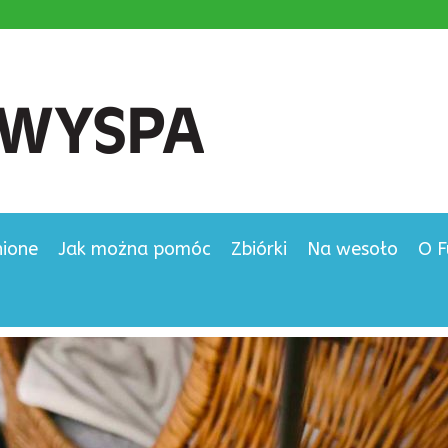
nione
Jak można pomóc
Zbiórki
Na wesoło
O F