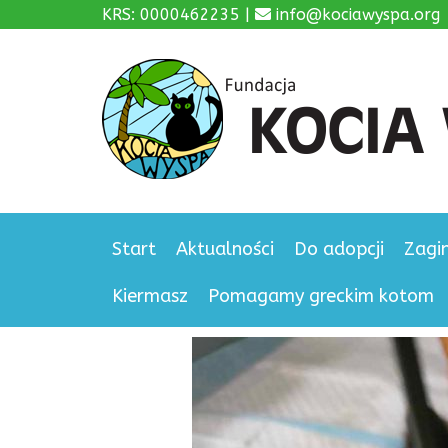
KRS: 0000462235 |
info@kociawyspa.org
Start
Aktualności
Do adopcji
Zagi
Kiermasz
Pomagamy greckim kotom