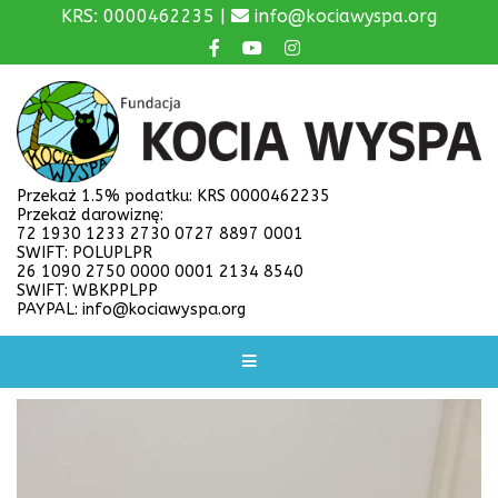
KRS: 0000462235 |
info@kociawyspa.org
Przekaż 1.5% podatku: KRS 0000462235
Przekaż darowiznę:
72 1930 1233 2730 0727 8897 0001
SWIFT: POLUPLPR
26 1090 2750 0000 0001 2134 8540
SWIFT: WBKPPLPP
PAYPAL: info@kociawyspa.org