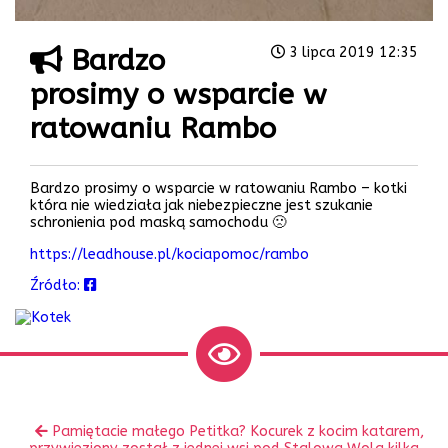
Bardzo
3 lipca 2019 12:35
prosimy o wsparcie w
ratowaniu Rambo
Bardzo prosimy o wsparcie w ratowaniu Rambo – kotki
która nie wiedziała jak niebezpieczne jest szukanie
schronienia pod maską samochodu 🙁
https://leadhouse.pl/kociapomoc/rambo
Źródło:
Zobacz
Poprzedni
Pamiętacie małego Petitka? Kocurek z kocim katarem,
inne
wpis: