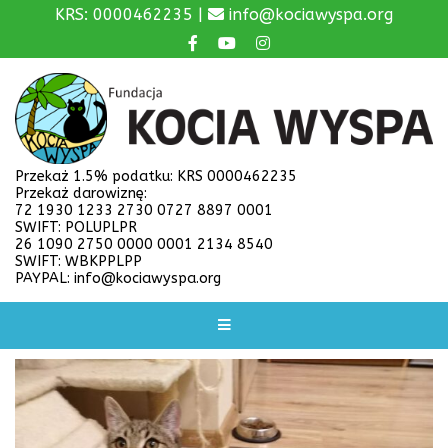
KRS: 0000462235 |
info@kociawyspa.org
Przekaż 1.5% podatku: KRS 0000462235
Przekaż darowiznę:
72 1930 1233 2730 0727 8897 0001
SWIFT: POLUPLPR
26 1090 2750 0000 0001 2134 8540
SWIFT: WBKPPLPP
PAYPAL: info@kociawyspa.org