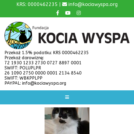
KRS: 0000462235 |
info@kociawyspa.org
Przekaż 1.5% podatku: KRS 0000462235
Przekaż darowiznę:
72 1930 1233 2730 0727 8897 0001
SWIFT: POLUPLPR
26 1090 2750 0000 0001 2134 8540
SWIFT: WBKPPLPP
PAYPAL: info@kociawyspa.org