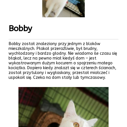
Bobby
Bobby został znaleziony przy jednym z bloków
mieszkalnych. Płakał przeraźliwie, był brudny,
wychłodzony i bardzo głodny. Nie wiadomo ile czasu się
błąkał, lecz na pewno miał kiedyś dom – jest
wykastrowanym dużym kocurem o spojrzeniu małego
kociątka. Dopiero kiedy znalazł się w czterech ścianach,
został przytulony i wygłaskany, przestał miałczeć i
uspokoił się. Czeka na dom stały lub tymczasowy.