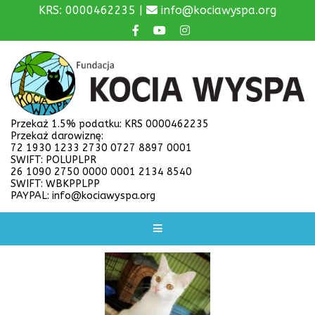
KRS: 0000462235 |
info@kociawyspa.org
Przekaż 1.5% podatku: KRS 0000462235
Przekaż darowiznę:
72 1930 1233 2730 0727 8897 0001
SWIFT: POLUPLPR
26 1090 2750 0000 0001 2134 8540
SWIFT: WBKPPLPP
PAYPAL: info@kociawyspa.org