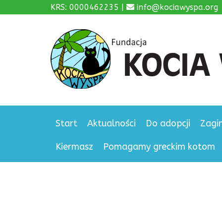
KRS: 0000462235 |
info@kociawyspa.org
Start
Aktualności
Do adopcji
Zagi
Kiermasz
Pomagamy greckim kotom