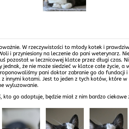
oważnie. W rzeczywistości to młody kotek i prawdziw
oli i przyniesiony na leczenie do pani weterynarz. Nie
lduś pozostał w lecznicowej klatce przez długi czas.
 jednak, że nie może siedzieć w klatce całe życie, a
oponowaliśmy pani doktor zabranie go do fundacji i t
ł z innymi kotami. Jest to jeden z tych kotów, które w
ne wyluzowanie.
 kto go adoptuje, będzie miał z nim bardzo ciekawe ż