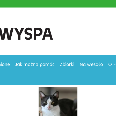
nione
Jak można pomóc
Zbiórki
Na wesoło
O F