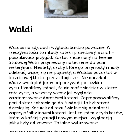
Waldi
Walduś na zdjęciach wygląda bardzo poważnie. W
rzeczywistości to młody kotek i prawdziwy wariat –
poszukiwacz przygód. Został znaleziony na terenie
Stalowej Woli i przyniesiony na leczenie do pani
weterynarz. Niestety, osoby które go przyniosły i miały
odebrać, więcej się nie pojawiły, a Walduś pozostał w
lecznicowej klatce przez długi czas. Nie narzekał…
Wręcz wyglądał jakby odpoczywał po ciężkim
życiu. Uznaliśmy jednak, że nie może siedzieć w klatce
całe życie, a wszyscy wiemy jak wygląda
zainteresowanie dorosłymi kotami. Zaproponowaliśmy
pani doktor zabranie go do fundacji i to był strzał
dziesiątkę. Kocurek od razu świetnie się odnalazł i
zaprzyjaźnił z innymi kotami. Jest to jeden z tych kotów,
które w każdej sytuacji i nowym miejscu, wyglądają
jakby były od zawsze. Totalne wyluzowanie.