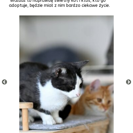
Walduś to naprawdę świetny kot i ktoś, kto go
adoptuje, będzie miał z nim bardzo ciekawe życie.