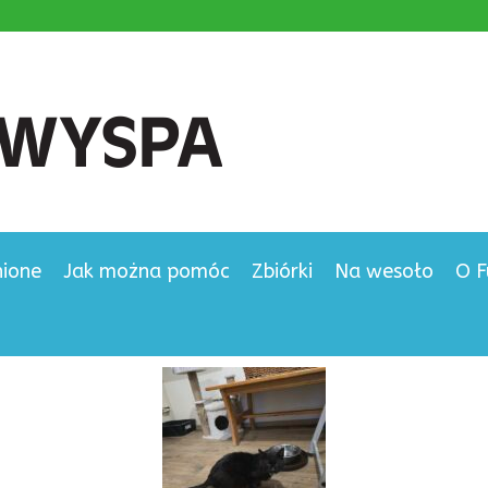
nione
Jak można pomóc
Zbiórki
Na wesoło
O F