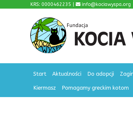
KRS: 0000462235 |
info@kociawyspa.org
Start
Aktualności
Do adopcji
Zagi
Kiermasz
Pomagamy greckim kotom