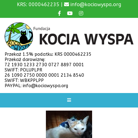
KRS: 0000462235 |
info@kociawyspa.org
Przekaż 1.5% podatku: KRS 0000462235
Przekaż darowiznę:
72 1930 1233 2730 0727 8897 0001
SWIFT: POLUPLPR
26 1090 2750 0000 0001 2134 8540
SWIFT: WBKPPLPP
PAYPAL: info@kociawyspa.org