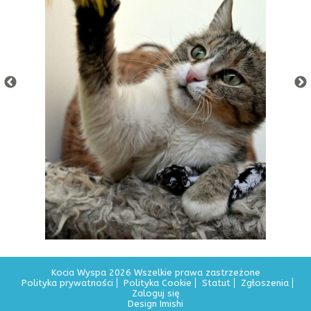
Kocia Wyspa 2026 Wszelkie prawa zastrzeżone
Polityka prywatności
Polityka Cookie
Statut
Zgłoszenia
Zaloguj się
Design Imishi