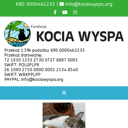
KRS: 0000462235 |
info@kociawyspa.org
Przekaż 1.5% podatku: KRS 0000462235
Przekaż darowiznę:
72 1930 1233 2730 0727 8897 0001
SWIFT: POLUPLPR
26 1090 2750 0000 0001 2134 8540
SWIFT: WBKPPLPP
PAYPAL: info@kociawyspa.org