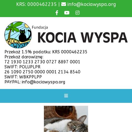
KRS: 0000462235 |
info@kociawyspa.org
Przekaż 1.5% podatku: KRS 0000462235
Przekaż darowiznę:
72 1930 1233 2730 0727 8897 0001
SWIFT: POLUPLPR
26 1090 2750 0000 0001 2134 8540
SWIFT: WBKPPLPP
PAYPAL: info@kociawyspa.org