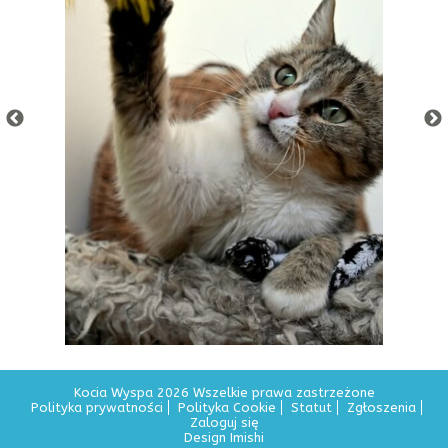
Kocia Wyspa 2026 Wszelkie prawa zastrzeżone
Polityka prywatności
Polityka Cookie
Statut
Zgłoszenia
Zaloguj się
Design Imishi