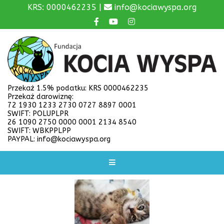
KRS: 0000462235 |
info@kociawyspa.org
Przekaż 1.5% podatku: KRS 0000462235
Przekaż darowiznę:
72 1930 1233 2730 0727 8897 0001
SWIFT: POLUPLPR
26 1090 2750 0000 0001 2134 8540
SWIFT: WBKPPLPP
PAYPAL: info@kociawyspa.org