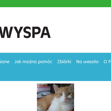
nione
Jak można pomóc
Zbiórki
Na wesoło
O F