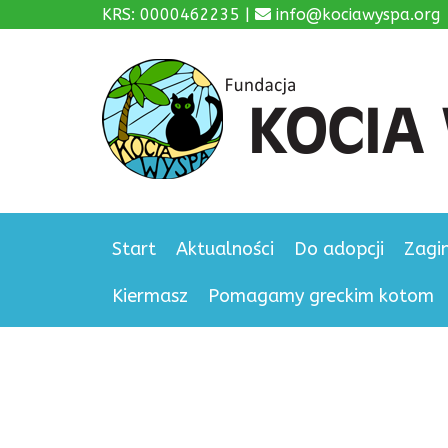
KRS: 0000462235 |
info@kociawyspa.org
Start
Aktualności
Do adopcji
Zagi
Kiermasz
Pomagamy greckim kotom