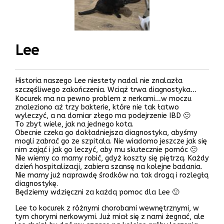
Lee
Historia naszego Lee niestety nadal nie znalazła
szczęśliwego zakończenia. Wciąż trwa diagnostyka…
Kocurek ma na pewno problem z nerkami…w moczu
znaleziono aż trzy bakterie, które nie tak łatwo
wyleczyć, a na domiar złego ma podejrzenie IBD 🙁
To zbyt wiele, jak na jednego kota.
Obecnie czeka go dokładniejsza diagnostyka, abyśmy
mogli zabrać go ze szpitala. Nie wiadomo jeszcze jak się
nim zająć i jak go leczyć, aby mu skutecznie pomóc 🙁
Nie wiemy co mamy robić, gdyż koszty się piętrzą. Każdy
dzień hospitalizacji, zabiera szansę na kolejne badania.
Nie mamy już naprawdę środków na tak drogą i rozległą
diagnostykę.
Będziemy wdzięczni za każdą pomoc dla Lee 🙁
Lee to kocurek z różnymi chorobami wewnętrznymi, w
tym chorymi nerkowymi. Już miał się z nami żegnać, ale