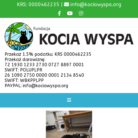
KRS: 0000462235 |
info@kociawyspa.org
Przekaż 1.5% podatku: KRS 0000462235
Przekaż darowiznę:
72 1930 1233 2730 0727 8897 0001
SWIFT: POLUPLPR
26 1090 2750 0000 0001 2134 8540
SWIFT: WBKPPLPP
PAYPAL: info@kociawyspa.org