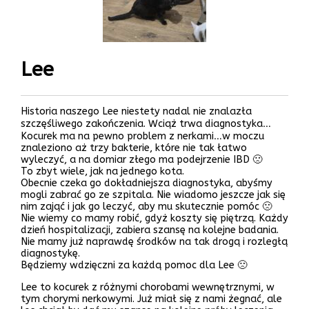
Lee
Historia naszego Lee niestety nadal nie znalazła
szczęśliwego zakończenia. Wciąż trwa diagnostyka…
Kocurek ma na pewno problem z nerkami…w moczu
znaleziono aż trzy bakterie, które nie tak łatwo
wyleczyć, a na domiar złego ma podejrzenie IBD 🙁
To zbyt wiele, jak na jednego kota.
Obecnie czeka go dokładniejsza diagnostyka, abyśmy
mogli zabrać go ze szpitala. Nie wiadomo jeszcze jak się
nim zająć i jak go leczyć, aby mu skutecznie pomóc 🙁
Nie wiemy co mamy robić, gdyż koszty się piętrzą. Każdy
dzień hospitalizacji, zabiera szansę na kolejne badania.
Nie mamy już naprawdę środków na tak drogą i rozległą
diagnostykę.
Będziemy wdzięczni za każdą pomoc dla Lee 🙁
Lee to kocurek z różnymi chorobami wewnętrznymi, w
tym chorymi nerkowymi. Już miał się z nami żegnać, ale