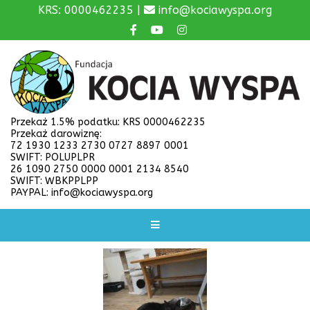
KRS: 0000462235 |
info@kociawyspa.org
Przekaż 1.5% podatku: KRS 0000462235
Przekaż darowiznę:
72 1930 1233 2730 0727 8897 0001
SWIFT: POLUPLPR
26 1090 2750 0000 0001 2134 8540
SWIFT: WBKPPLPP
PAYPAL: info@kociawyspa.org