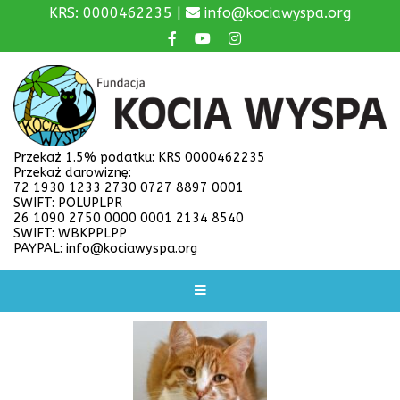
KRS: 0000462235 |
info@kociawyspa.org
Przekaż 1.5% podatku: KRS 0000462235
Przekaż darowiznę:
72 1930 1233 2730 0727 8897 0001
SWIFT: POLUPLPR
26 1090 2750 0000 0001 2134 8540
SWIFT: WBKPPLPP
PAYPAL: info@kociawyspa.org