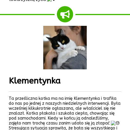
Klementynka
Ta prześliczna kotka ma na imię Klementynka i trafiła
do nas po jednej z naszych niedzielnych interwencji. Była
wcześniej kilkukrotnie ogłaszana, ale właściciel się nie
znalazł. Kotka płakała i szukała ciepła, chowając się
pod samochodami. Kiedy w końcu ją odnaleźliśmy,
zajęło nam trochę czasu zanim udało się ją złapać
Stresująca sytuacja sprawiła, że bała się wszystkiego i