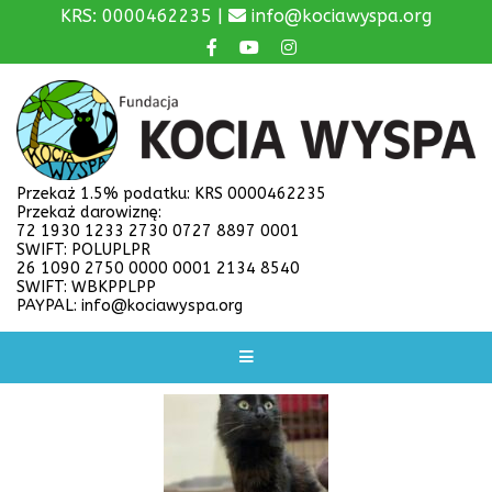
KRS: 0000462235 |
info@kociawyspa.org
Przekaż 1.5% podatku: KRS 0000462235
Przekaż darowiznę:
72 1930 1233 2730 0727 8897 0001
SWIFT: POLUPLPR
26 1090 2750 0000 0001 2134 8540
SWIFT: WBKPPLPP
PAYPAL: info@kociawyspa.org