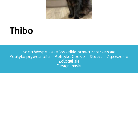
Thibo
Kocia Wyspa 2026 Wszelkie prawa zastrzeżone
Polityka prywatności
Polityka Cookie
Statut
Zgłoszenia
Zaloguj się
Design Imishi