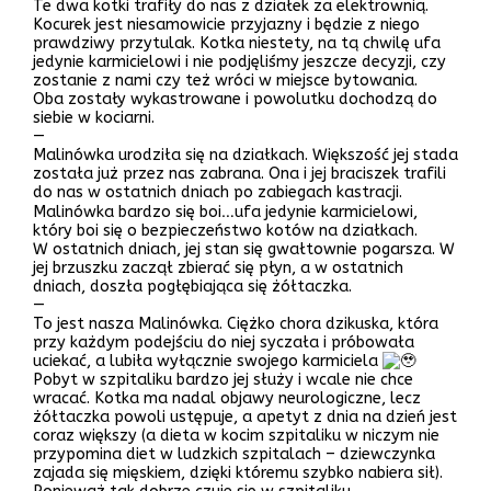
Te dwa kotki trafiły do nas z działek za elektrownią.
Kocurek jest niesamowicie przyjazny i będzie z niego
prawdziwy przytulak. Kotka niestety, na tą chwilę ufa
jedynie karmicielowi i nie podjęliśmy jeszcze decyzji, czy
zostanie z nami czy też wróci w miejsce bytowania.
Oba zostały wykastrowane i powolutku dochodzą do
siebie w kociarni.
—
Malinówka urodziła się na działkach. Większość jej stada
została już przez nas zabrana. Ona i jej braciszek trafili
do nas w ostatnich dniach po zabiegach kastracji.
Malinówka bardzo się boi…ufa jedynie karmicielowi,
który boi się o bezpieczeństwo kotów na działkach.
W ostatnich dniach, jej stan się gwałtownie pogarsza. W
jej brzuszku zaczął zbierać się płyn, a w ostatnich
dniach, doszła pogłębiająca się żółtaczka.
—
To jest nasza Malinówka. Ciężko chora dzikuska, która
przy każdym podejściu do niej syczała i próbowała
uciekać, a lubiła wyłącznie swojego karmiciela
Pobyt w szpitaliku bardzo jej służy i wcale nie chce
wracać. Kotka ma nadal objawy neurologiczne, lecz
żółtaczka powoli ustępuje, a apetyt z dnia na dzień jest
coraz większy (a dieta w kocim szpitaliku w niczym nie
przypomina diet w ludzkich szpitalach – dziewczynka
zajada się mięskiem, dzięki któremu szybko nabiera sił).