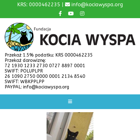
KRS: 0000462235 |
info@kociawyspa.org
Przekaż 1.5% podatku: KRS 0000462235
Przekaż darowiznę:
72 1930 1233 2730 0727 8897 0001
SWIFT: POLUPLPR
26 1090 2750 0000 0001 2134 8540
SWIFT: WBKPPLPP
PAYPAL: info@kociawyspa.org