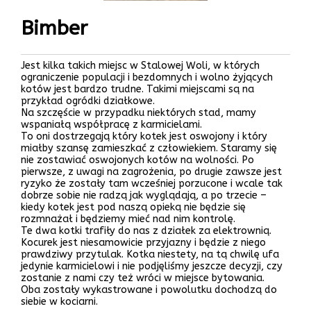
Bimber
Jest kilka takich miejsc w Stalowej Woli, w których
ograniczenie populacji i bezdomnych i wolno żyjących
kotów jest bardzo trudne. Takimi miejscami są na
przykład ogródki działkowe.
Na szczęście w przypadku niektórych stad, mamy
wspaniałą współpracę z karmicielami.
To oni dostrzegają który kotek jest oswojony i który
miałby szansę zamieszkać z człowiekiem. Staramy się
nie zostawiać oswojonych kotów na wolności. Po
pierwsze, z uwagi na zagrożenia, po drugie zawsze jest
ryzyko że zostały tam wcześniej porzucone i wcale tak
dobrze sobie nie radzą jak wyglądają, a po trzecie –
kiedy kotek jest pod naszą opieką nie będzie się
rozmnażał i będziemy mieć nad nim kontrolę.
Te dwa kotki trafiły do nas z działek za elektrownią.
Kocurek jest niesamowicie przyjazny i będzie z niego
prawdziwy przytulak. Kotka niestety, na tą chwilę ufa
jedynie karmicielowi i nie podjęliśmy jeszcze decyzji, czy
zostanie z nami czy też wróci w miejsce bytowania.
Oba zostały wykastrowane i powolutku dochodzą do
siebie w kociarni.