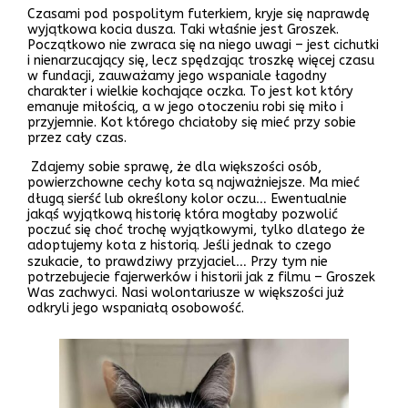
Czasami pod pospolitym futerkiem, kryje się naprawdę
wyjątkowa kocia dusza. Taki właśnie jest Groszek.
Początkowo nie zwraca się na niego uwagi – jest cichutki
i nienarzucający się, lecz spędzając troszkę więcej czasu
w fundacji, zauważamy jego wspaniale łagodny
charakter i wielkie kochające oczka. To jest kot który
emanuje miłością, a w jego otoczeniu robi się miło i
przyjemnie. Kot którego chciałoby się mieć przy sobie
przez cały czas.
Zdajemy sobie sprawę, że dla większości osób,
powierzchowne cechy kota są najważniejsze. Ma mieć
długą sierść lub określony kolor oczu… Ewentualnie
jakąś wyjątkową historię która mogłaby pozwolić
poczuć się choć trochę wyjątkowymi, tylko dlatego że
adoptujemy kota z historią. Jeśli jednak to czego
szukacie, to prawdziwy przyjaciel… Przy tym nie
potrzebujecie fajerwerków i historii jak z filmu – Groszek
Was zachwyci. Nasi wolontariusze w większości już
odkryli jego wspaniałą osobowość.