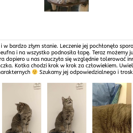
i w bardzo złym stanie. Leczenie jej pochłonęło spor
ieufna i na wszystko podnosiła łapę. Teraz możemy już
ra dopiero u nas nauczyła się względnie tolerować in
aczka. Kotka chodzi krok w krok za człowiekiem. Uwiel
charakternych
Szukamy jej odpowiedzialnego i tro