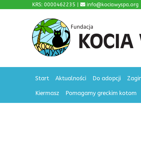
KRS: 0000462235 |
info@kociawyspa.org
Start
Aktualności
Do adopcji
Zagi
Kiermasz
Pomagamy greckim kotom