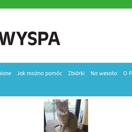
nione
Jak można pomóc
Zbiórki
Na wesoło
O F