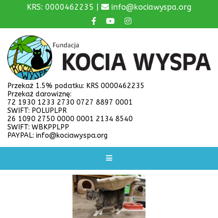
KRS: 0000462235 |
info@kociawyspa.org
Przekaż 1.5% podatku: KRS 0000462235
Przekaż darowiznę:
72 1930 1233 2730 0727 8897 0001
SWIFT: POLUPLPR
26 1090 2750 0000 0001 2134 8540
SWIFT: WBKPPLPP
PAYPAL: info@kociawyspa.org