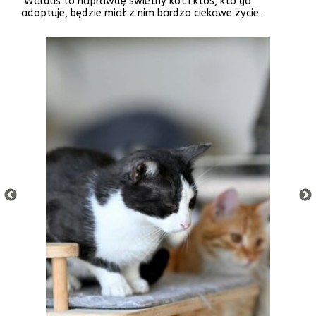
Walduś to naprawdę świetny kot i ktoś, kto go
adoptuje, będzie miał z nim bardzo ciekawe życie.