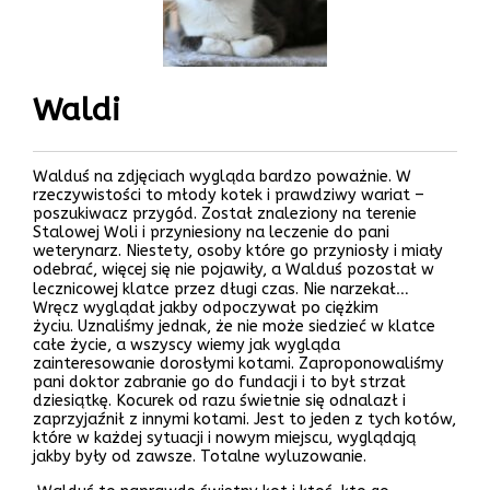
Waldi
Walduś na zdjęciach wygląda bardzo poważnie. W
rzeczywistości to młody kotek i prawdziwy wariat –
poszukiwacz przygód. Został znaleziony na terenie
Stalowej Woli i przyniesiony na leczenie do pani
weterynarz. Niestety, osoby które go przyniosły i miały
odebrać, więcej się nie pojawiły, a Walduś pozostał w
lecznicowej klatce przez długi czas. Nie narzekał…
Wręcz wyglądał jakby odpoczywał po ciężkim
życiu. Uznaliśmy jednak, że nie może siedzieć w klatce
całe życie, a wszyscy wiemy jak wygląda
zainteresowanie dorosłymi kotami. Zaproponowaliśmy
pani doktor zabranie go do fundacji i to był strzał
dziesiątkę. Kocurek od razu świetnie się odnalazł i
zaprzyjaźnił z innymi kotami. Jest to jeden z tych kotów,
które w każdej sytuacji i nowym miejscu, wyglądają
jakby były od zawsze. Totalne wyluzowanie.