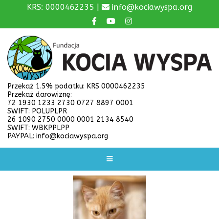
KRS: 0000462235 |
info@kociawyspa.org
Przekaż 1.5% podatku: KRS 0000462235
Przekaż darowiznę:
72 1930 1233 2730 0727 8897 0001
SWIFT: POLUPLPR
26 1090 2750 0000 0001 2134 8540
SWIFT: WBKPPLPP
PAYPAL: info@kociawyspa.org