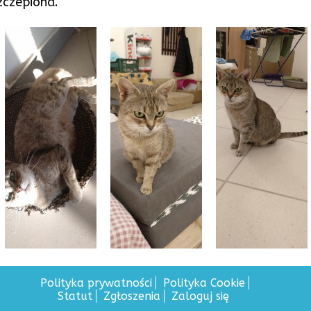
zczepiona.
Polityka prywatności
Polityka Cookie
Statut
Zgłoszenia
Zaloguj się