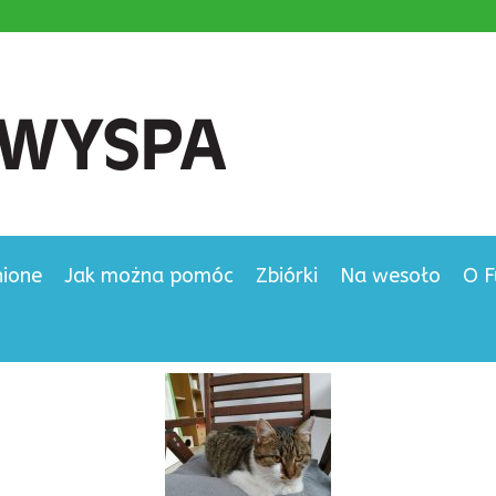
nione
Jak można pomóc
Zbiórki
Na wesoło
O F