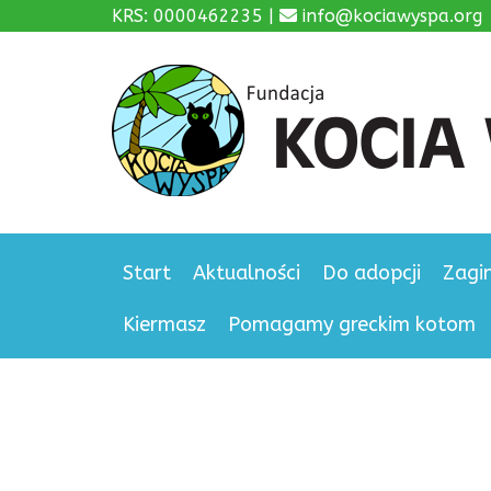
KRS: 0000462235 |
info@kociawyspa.org
Start
Aktualności
Do adopcji
Zagi
Kiermasz
Pomagamy greckim kotom