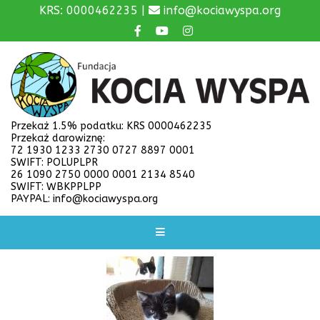
KRS: 0000462235 |
info@kociawyspa.org
Przekaż 1.5% podatku: KRS 0000462235
Przekaż darowiznę:
72 1930 1233 2730 0727 8897 0001
SWIFT: POLUPLPR
26 1090 2750 0000 0001 2134 8540
SWIFT: WBKPPLPP
PAYPAL: info@kociawyspa.org