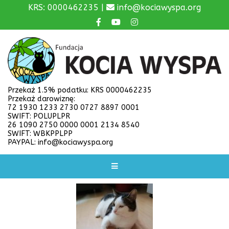
KRS: 0000462235 |
info@kociawyspa.org
Przekaż 1.5% podatku: KRS 0000462235
Przekaż darowiznę:
72 1930 1233 2730 0727 8897 0001
SWIFT: POLUPLPR
26 1090 2750 0000 0001 2134 8540
SWIFT: WBKPPLPP
PAYPAL: info@kociawyspa.org