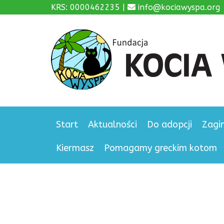
KRS: 0000462235 |
info@kociawyspa.org
Start
Aktualności
Do adopcji
Zagi
Kiermasz
Pomagamy greckim kotom