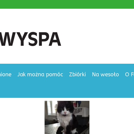
nione
Jak można pomóc
Zbiórki
Na wesoło
O F