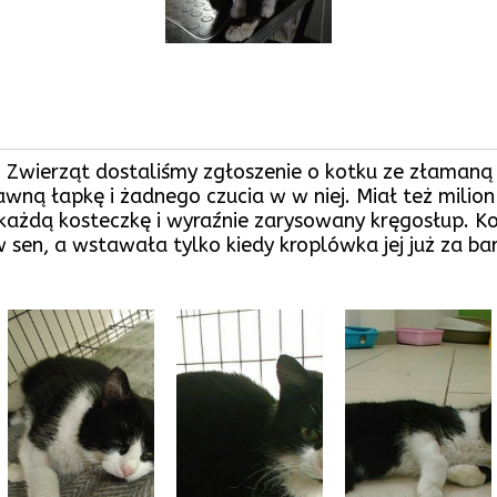
ierząt dostaliśmy zgłoszenie o kotku ze złamaną ła
wną łapkę i żadnego czucia w w niej. Miał też milion 
 każdą kosteczkę i wyraźnie zarysowany kręgosłup. Ko
 sen, a wstawała tylko kiedy kroplówka jej już za b