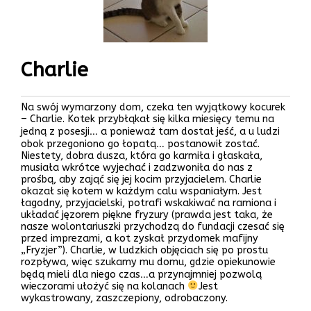
Charlie
Na swój wymarzony dom, czeka ten wyjątkowy kocurek
– Charlie. Kotek przybłąkał się kilka miesięcy temu na
jedną z posesji… a ponieważ tam dostał jeść, a u ludzi
obok przegoniono go łopatą… postanowił zostać.
Niestety, dobra dusza, która go karmiła i głaskała,
musiała wkrótce wyjechać i zadzwoniła do nas z
prośbą, aby zająć się jej kocim przyjacielem. Charlie
okazał się kotem w każdym calu wspaniałym. Jest
łagodny, przyjacielski, potrafi wskakiwać na ramiona i
układać jęzorem piękne fryzury (prawda jest taka, że
nasze wolontariuszki przychodzą do fundacji czesać się
przed imprezami, a kot zyskał przydomek mafijny
„Fryzjer”). Charlie, w ludzkich objęciach się po prostu
rozpływa, więc szukamy mu domu, gdzie opiekunowie
będą mieli dla niego czas…a przynajmniej pozwolą
wieczorami ułożyć się na kolanach
Jest
wykastrowany, zaszczepiony, odrobaczony.