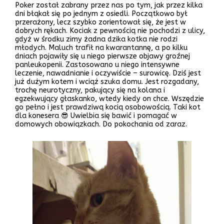
Poker został zabrany przez nas po tym, jak przez kilka
dni błąkał się po jednym z osiedli. Początkowo był
przerażony, lecz szybko zorientował się, że jest w
dobrych rękach. Kociak z pewnością nie pochodzi z ulicy,
gdyż w środku zimy żadna dzika kotka nie rodzi
młodych. Maluch trafił na kwarantannę, a po kilku
dniach pojawiły się u niego pierwsze objawy groźnej
panleukopenii. Zastosowano u niego intensywne
leczenie, nawadnianie i oczywiście – surowicę. Dziś jest
już dużym kotem i wciąż szuka domu. Jest rozgadany,
trochę neurotyczny, pakujący się na kolana i
egzekwujący głaskanko, wtedy kiedy on chce. Wszędzie
go pełno i jest prawdziwą kocią osobowością. Taki kot
dla konesera 😎 Uwielbia się bawić i pomagać w
domowych obowiązkach. Do pokochania od zaraz.