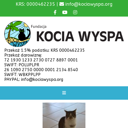
KRS: 0000462235 |
info@kociawyspa.org
Przekaż 1.5% podatku: KRS 0000462235
Przekaż darowiznę:
72 1930 1233 2730 0727 8897 0001
SWIFT: POLUPLPR
26 1090 2750 0000 0001 2134 8540
SWIFT: WBKPPLPP
PAYPAL: info@kociawyspa.org