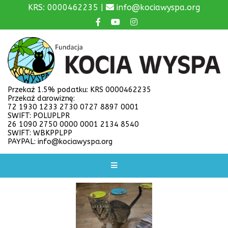
KRS: 0000462235 |
info@kociawyspa.org
Przekaż 1.5% podatku: KRS 0000462235
Przekaż darowiznę:
72 1930 1233 2730 0727 8897 0001
SWIFT: POLUPLPR
26 1090 2750 0000 0001 2134 8540
SWIFT: WBKPPLPP
PAYPAL: info@kociawyspa.org