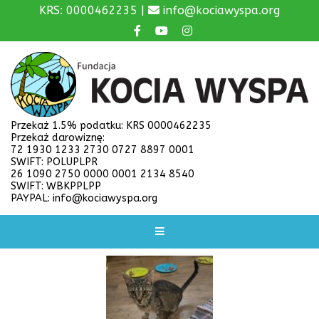
KRS: 0000462235 |
info@kociawyspa.org
Przekaż 1.5% podatku: KRS 0000462235
Przekaż darowiznę:
72 1930 1233 2730 0727 8897 0001
SWIFT: POLUPLPR
26 1090 2750 0000 0001 2134 8540
SWIFT: WBKPPLPP
PAYPAL: info@kociawyspa.org