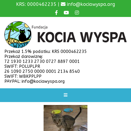
KRS: 0000462235 |
info@kociawyspa.org
Przekaż 1.5% podatku: KRS 0000462235
Przekaż darowiznę:
72 1930 1233 2730 0727 8897 0001
SWIFT: POLUPLPR
26 1090 2750 0000 0001 2134 8540
SWIFT: WBKPPLPP
PAYPAL: info@kociawyspa.org