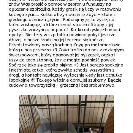
znów Was prosić o pomoc w zebraniu funduszy na
opłacenie szpitalika. Każdy grosik się liczy w ratowaniu
kociego życia… Kotka otrzymała imię Zoya – które z
greckiego oznacza „życie”. Podarujmy jej to życie, na
które zasługuje, a które niemal straciła. Strupy z jej
pyszczka zaczynają odpadać. Kotka odzyskuje humor i
apetyt. Niestety w szpitaliku powinna pobyć jeszcze
dłużej, a nasze środki na jej leczenie się kończą.
Przedstawiamy naszą kochaną Zoyę po metamorfozie
którą u nas przeszła <3 Zoya trafiła do nas z rozległym
świerzbowcem, który opanował jej pyszczek, oczka i
uszy do tego stopnia, że nie mogła podnieść powiek.
Spójrzcie jaka się zrobiła piękna <3 Jest bardzo spokojną
i nieśmiałą kotką, która zwykle schodzi wszystkim z
drogi, a kontakt nawiązuje wyłącznie kiedy jest cichutko
i spokojnie 🙂 Takiego właśnie domu jej szukamy. Będzie
cudowną towarzyszką – grzeczną i bezproblemową