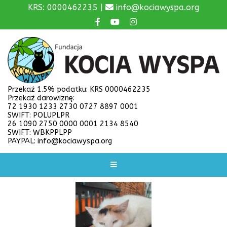
KRS: 0000462235 |
info@kociawyspa.org
Przekaż 1.5% podatku: KRS 0000462235
Przekaż darowiznę:
72 1930 1233 2730 0727 8897 0001
SWIFT: POLUPLPR
26 1090 2750 0000 0001 2134 8540
SWIFT: WBKPPLPP
PAYPAL: info@kociawyspa.org