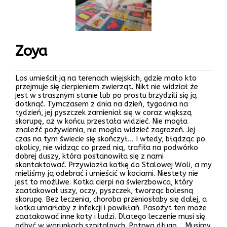
Zoya
Los umieścił ją na terenach wiejskich, gdzie mało kto
przejmuje się cierpieniem zwierząt. Nikt nie widział że
jest w strasznym stanie lub po prostu brzydzili się ją
dotknąć. Tymczasem z dnia na dzień, tygodnia na
tydzień, jej pyszczek zamieniał się w coraz większą
skorupę, aż w końcu przestała widzieć. Nie mogła
znaleźć pożywienia, nie mogła widzieć zagrożeń. Jej
czas na tym świecie się skończył… I wtedy, błądząc po
okolicy, nie widząc co przed nią, trafiła na podwórko
dobrej duszy, która postanowiła się z nami
skontaktować. Przywiozła kotkę do Stalowej Woli, a my
mieliśmy ją odebrać i umieścić w kociarni. Niestety nie
jest to możliwe. Kotka cierpi na świerzbowca, który
zaatakował uszy, oczy, pyszczek, tworząc bolesną
skorupę. Bez leczenia, choroba przeniosłaby się dalej, a
kotka umarłaby z infekcji i powikłań. Pasożyt ten może
zaatakować inne koty i ludzi. Dlatego leczenie musi się
odbyć w warunkach szpitalnych. Potrwa długo… Musimy