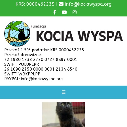
KRS: 0000462235 |
info@kociawyspa.org
Przekaż 1.5% podatku: KRS 0000462235
Przekaż darowiznę:
72 1930 1233 2730 0727 8897 0001
SWIFT: POLUPLPR
26 1090 2750 0000 0001 2134 8540
SWIFT: WBKPPLPP
PAYPAL: info@kociawyspa.org