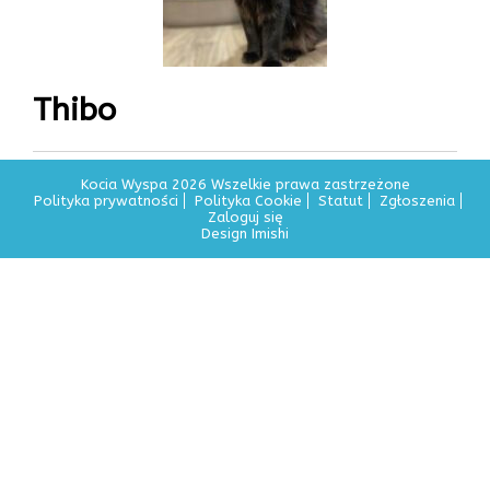
Thibo
Kocia Wyspa 2026 Wszelkie prawa zastrzeżone
Polityka prywatności
Polityka Cookie
Statut
Zgłoszenia
Zaloguj się
Design Imishi