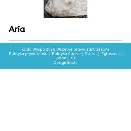
Aria
Kocia Wyspa 2026 Wszelkie prawa zastrzeżone
Polityka prywatności
Polityka Cookie
Statut
Zgłoszenia
Zaloguj się
Design Imishi