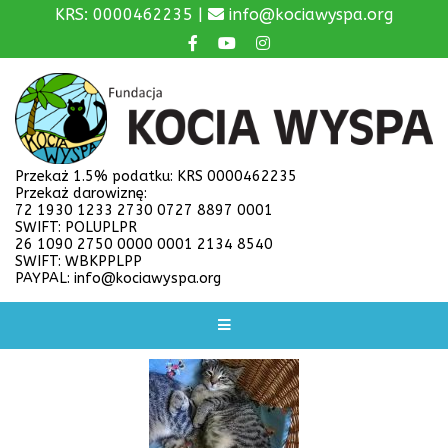
KRS: 0000462235 |
info@kociawyspa.org
Przekaż 1.5% podatku: KRS 0000462235
Przekaż darowiznę:
72 1930 1233 2730 0727 8897 0001
SWIFT: POLUPLPR
26 1090 2750 0000 0001 2134 8540
SWIFT: WBKPPLPP
PAYPAL: info@kociawyspa.org