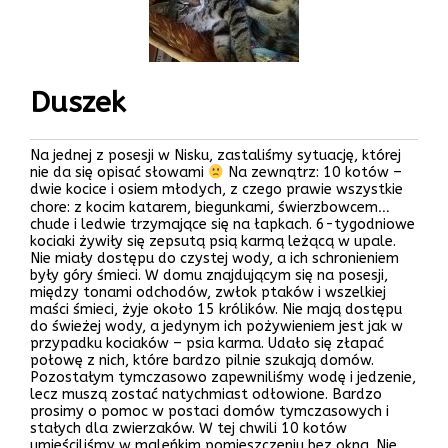
Duszek
Na jednej z posesji w Nisku, zastaliśmy sytuację, której
nie da się opisać słowami
Na zewnątrz: 10 kotów –
dwie kocice i osiem młodych, z czego prawie wszystkie
chore: z kocim katarem, biegunkami, świerzbowcem…
chude i ledwie trzymające się na łapkach. 6-tygodniowe
kociaki żywiły się zepsutą psią karmą leżącą w upale.
Nie miały dostępu do czystej wody, a ich schronieniem
były góry śmieci. W domu znajdującym się na posesji,
między tonami odchodów, zwłok ptaków i wszelkiej
maści śmieci, żyje około 15 królików. Nie mają dostępu
do świeżej wody, a jedynym ich pożywieniem jest jak w
przypadku kociaków – psia karma. Udało się złapać
połowę z nich, które bardzo pilnie szukają domów.
Pozostałym tymczasowo zapewniliśmy wodę i jedzenie,
lecz muszą zostać natychmiast odłowione. Bardzo
prosimy o pomoc w postaci domów tymczasowych i
stałych dla zwierzaków. W tej chwili 10 kotów
umieściliśmy w maleńkim pomieszczeniu bez okna. Nie