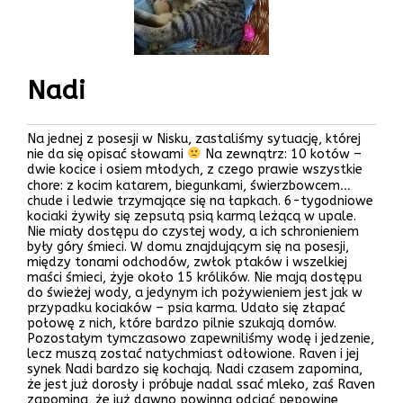
Nadi
Na jednej z posesji w Nisku, zastaliśmy sytuację, której
nie da się opisać słowami
Na zewnątrz: 10 kotów –
dwie kocice i osiem młodych, z czego prawie wszystkie
chore: z kocim katarem, biegunkami, świerzbowcem…
chude i ledwie trzymające się na łapkach. 6-tygodniowe
kociaki żywiły się zepsutą psią karmą leżącą w upale.
Nie miały dostępu do czystej wody, a ich schronieniem
były góry śmieci. W domu znajdującym się na posesji,
między tonami odchodów, zwłok ptaków i wszelkiej
maści śmieci, żyje około 15 królików. Nie mają dostępu
do świeżej wody, a jedynym ich pożywieniem jest jak w
przypadku kociaków – psia karma. Udało się złapać
połowę z nich, które bardzo pilnie szukają domów.
Pozostałym tymczasowo zapewniliśmy wodę i jedzenie,
lecz muszą zostać natychmiast odłowione. Raven i jej
synek Nadi bardzo się kochają. Nadi czasem zapomina,
że jest już dorosły i próbuje nadal ssać mleko, zaś Raven
zapomina, że już dawno powinna odciąć pępowinę