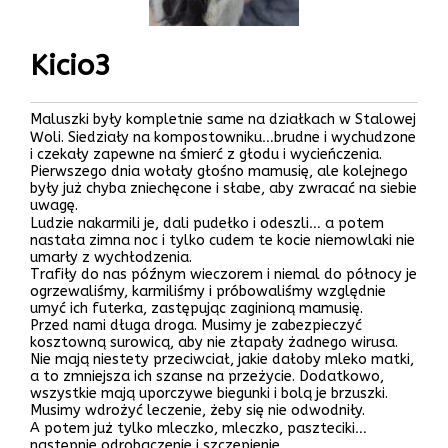
Kicio3
Maluszki były kompletnie same na działkach w Stalowej
Woli. Siedziały na kompostowniku…brudne i wychudzone
i czekały zapewne na śmierć z głodu i wycieńczenia.
Pierwszego dnia wołały głośno mamusię, ale kolejnego
były już chyba zniechęcone i słabe, aby zwracać na siebie
uwagę.
Ludzie nakarmili je, dali pudełko i odeszli… a potem
nastała zimna noc i tylko cudem te kocie niemowlaki nie
umarły z wychłodzenia.
Trafiły do nas późnym wieczorem i niemal do północy je
ogrzewaliśmy, karmiliśmy i próbowaliśmy względnie
umyć ich futerka, zastępując zaginioną mamusię.
Przed nami długa droga. Musimy je zabezpieczyć
kosztowną surowicą, aby nie złapały żadnego wirusa.
Nie mają niestety przeciwciał, jakie dałoby mleko matki,
a to zmniejsza ich szanse na przeżycie. Dodatkowo,
wszystkie mają uporczywe biegunki i bolą je brzuszki.
Musimy wdrożyć leczenie, żeby się nie odwodniły.
A potem już tylko mleczko, mleczko, paszteciki…
następnie odrobaczenie i szczepienie.