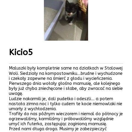
Kicio5
Maluszki były kompletnie same na działkach w Stalowej
Woli. Siedziały na kompostowniku…brudne i wychudzone
i czekały zapewne na śmierć z głodu i wycieńczenia.
Pierwszego dnia wołały głośno mamusię, ale kolejnego
były już chyba zniechęcone i słabe, aby zwracać na siebie
uwagę.
Ludzie nakarmili je, dali pudełko i odeszli… a potem
nastała zimna noc i tylko cudem te kocie niemowlaki nie
umarły z wychłodzenia.
Trafiły do nas późnym wieczorem i niemal do północy je
ogrzewaliśmy, karmiliśmy i próbowaliśmy względnie
umyć ich futerka, zastępując zaginioną mamusię.
Przed nami długa droga. Musimy je zabezpieczyć