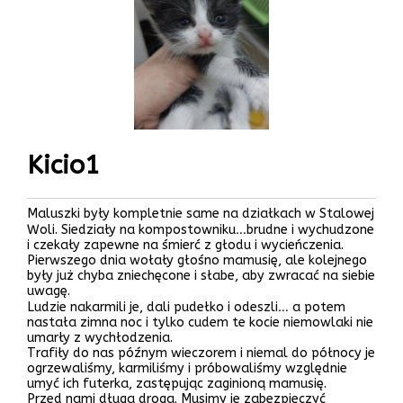
Kicio1
Maluszki były kompletnie same na działkach w Stalowej
Woli. Siedziały na kompostowniku…brudne i wychudzone
i czekały zapewne na śmierć z głodu i wycieńczenia.
Pierwszego dnia wołały głośno mamusię, ale kolejnego
były już chyba zniechęcone i słabe, aby zwracać na siebie
uwagę.
Ludzie nakarmili je, dali pudełko i odeszli… a potem
nastała zimna noc i tylko cudem te kocie niemowlaki nie
umarły z wychłodzenia.
Trafiły do nas późnym wieczorem i niemal do północy je
ogrzewaliśmy, karmiliśmy i próbowaliśmy względnie
umyć ich futerka, zastępując zaginioną mamusię.
Przed nami długa droga. Musimy je zabezpieczyć