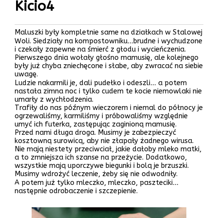
Kicio4
Maluszki były kompletnie same na działkach w Stalowej
Woli. Siedziały na kompostowniku…brudne i wychudzone
i czekały zapewne na śmierć z głodu i wycieńczenia.
Pierwszego dnia wołały głośno mamusię, ale kolejnego
były już chyba zniechęcone i słabe, aby zwracać na siebie
uwagę.
Ludzie nakarmili je, dali pudełko i odeszli… a potem
nastała zimna noc i tylko cudem te kocie niemowlaki nie
umarły z wychłodzenia.
Trafiły do nas późnym wieczorem i niemal do północy je
ogrzewaliśmy, karmiliśmy i próbowaliśmy względnie
umyć ich futerka, zastępując zaginioną mamusię.
Przed nami długa droga. Musimy je zabezpieczyć
kosztowną surowicą, aby nie złapały żadnego wirusa.
Nie mają niestety przeciwciał, jakie dałoby mleko matki,
a to zmniejsza ich szanse na przeżycie. Dodatkowo,
wszystkie mają uporczywe biegunki i bolą je brzuszki.
Musimy wdrożyć leczenie, żeby się nie odwodniły.
A potem już tylko mleczko, mleczko, paszteciki…
następnie odrobaczenie i szczepienie.