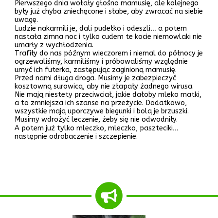
Pierwszego dnia wołały głośno mamusię, ale kolejnego
były już chyba zniechęcone i słabe, aby zwracać na siebie
uwagę.
Ludzie nakarmili je, dali pudełko i odeszli… a potem
nastała zimna noc i tylko cudem te kocie niemowlaki nie
umarły z wychłodzenia.
Trafiły do nas późnym wieczorem i niemal do północy je
ogrzewaliśmy, karmiliśmy i próbowaliśmy względnie
umyć ich futerka, zastępując zaginioną mamusię.
Przed nami długa droga. Musimy je zabezpieczyć
kosztowną surowicą, aby nie złapały żadnego wirusa.
Nie mają niestety przeciwciał, jakie dałoby mleko matki,
a to zmniejsza ich szanse na przeżycie. Dodatkowo,
wszystkie mają uporczywe biegunki i bolą je brzuszki.
Musimy wdrożyć leczenie, żeby się nie odwodniły.
A potem już tylko mleczko, mleczko, paszteciki…
następnie odrobaczenie i szczepienie.