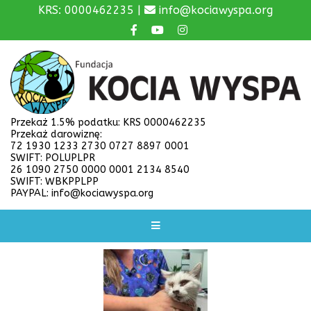
KRS: 0000462235 |
info@kociawyspa.org
Przekaż 1.5% podatku: KRS 0000462235
Przekaż darowiznę:
72 1930 1233 2730 0727 8897 0001
SWIFT: POLUPLPR
26 1090 2750 0000 0001 2134 8540
SWIFT: WBKPPLPP
PAYPAL: info@kociawyspa.org