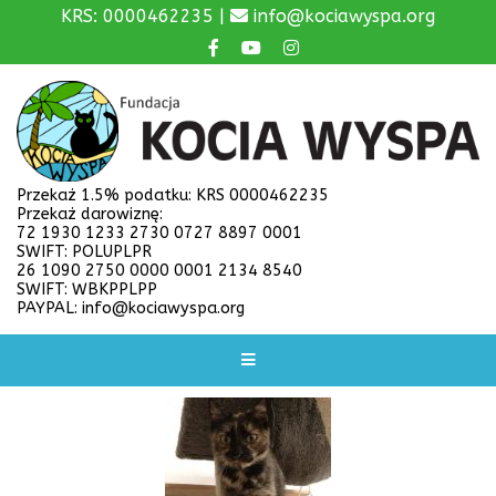
KRS: 0000462235 |
info@kociawyspa.org
Przekaż 1.5% podatku: KRS 0000462235
Przekaż darowiznę:
72 1930 1233 2730 0727 8897 0001
SWIFT: POLUPLPR
26 1090 2750 0000 0001 2134 8540
SWIFT: WBKPPLPP
PAYPAL: info@kociawyspa.org