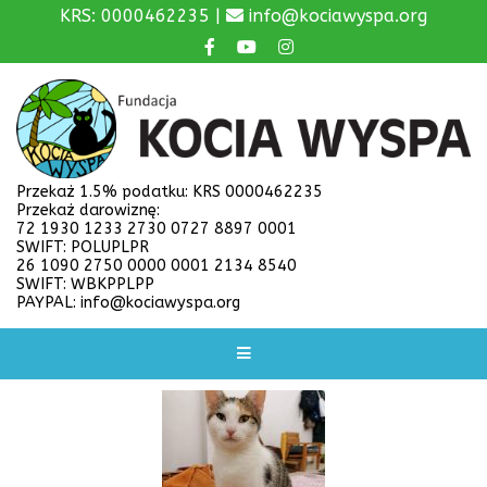
KRS: 0000462235 |
info@kociawyspa.org
Przekaż 1.5% podatku: KRS 0000462235
Przekaż darowiznę:
72 1930 1233 2730 0727 8897 0001
SWIFT: POLUPLPR
26 1090 2750 0000 0001 2134 8540
SWIFT: WBKPPLPP
PAYPAL: info@kociawyspa.org