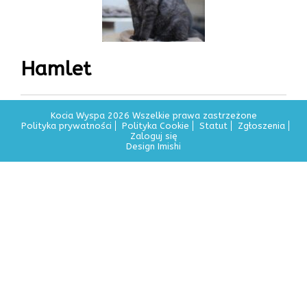
Hamlet
Kocia Wyspa 2026 Wszelkie prawa zastrzeżone
Polityka prywatności
Polityka Cookie
Statut
Zgłoszenia
Zaloguj się
Design Imishi