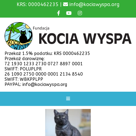
KRS: 0000462235 |
info@kociawyspa.org
Przekaż 1.5% podatku: KRS 0000462235
Przekaż darowiznę:
72 1930 1233 2730 0727 8897 0001
SWIFT: POLUPLPR
26 1090 2750 0000 0001 2134 8540
SWIFT: WBKPPLPP
PAYPAL: info@kociawyspa.org