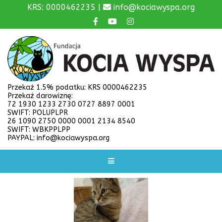
KRS: 0000462235 |
info@kociawyspa.org
Przekaż 1.5% podatku: KRS 0000462235
Przekaż darowiznę:
72 1930 1233 2730 0727 8897 0001
SWIFT: POLUPLPR
26 1090 2750 0000 0001 2134 8540
SWIFT: WBKPPLPP
PAYPAL: info@kociawyspa.org