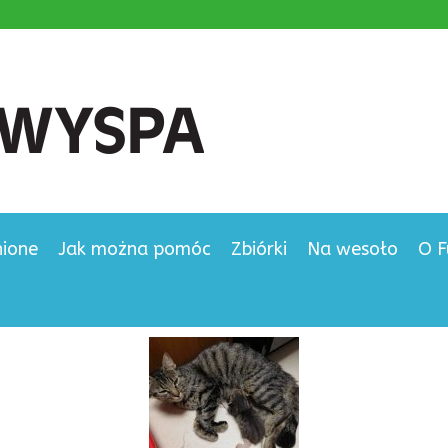
nione
Jak można pomóc
Zbiórki
Na wesoło
O F