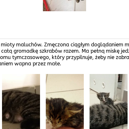
 2 mioty maluchów. Zmęczona ciągłym doglądaniem m
i całą gromadkę szkrabów razem. Ma pełną miskę jedz
domu tymczasowego, który przypilnuje, żeby nie zabr
aniem wapna przez małe.