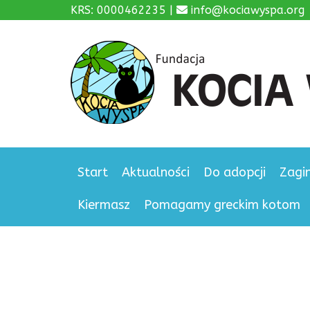
KRS: 0000462235 |
info@kociawyspa.org
Start
Aktualności
Do adopcji
Zagi
Kiermasz
Pomagamy greckim kotom