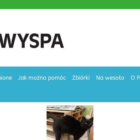
nione
Jak można pomóc
Zbiórki
Na wesoło
O F