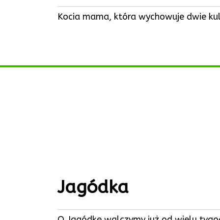
Kocia mama, która wychowuje dwie kulk
Jagódka
O Jagódkę walczymy już od wielu tygod