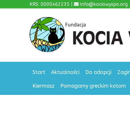
KRS: 0000462235 |
info@kociawyspa.org
Start
Aktualności
Do adopcji
Zagi
Kiermasz
Pomagamy greckim kotom