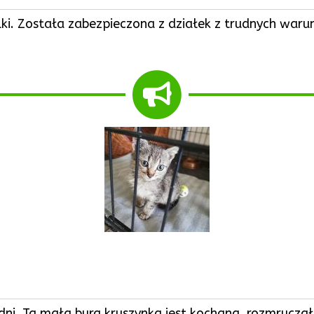
i. Została zabezpieczona z działek z trudnych waru
ni. Ta mała bura kruszynka jest kochana, rozmruczał