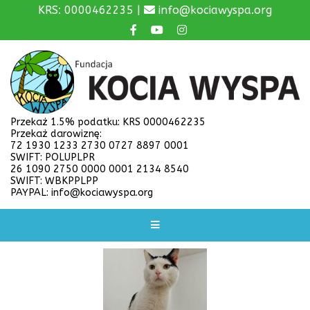
KRS: 0000462235 |
info@kociawyspa.org
Przekaż 1.5% podatku: KRS 0000462235
Przekaż darowiznę:
72 1930 1233 2730 0727 8897 0001
SWIFT: POLUPLPR
26 1090 2750 0000 0001 2134 8540
SWIFT: WBKPPLPP
PAYPAL: info@kociawyspa.org