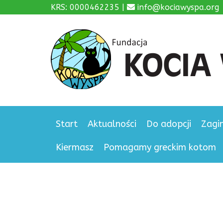
KRS: 0000462235 |
info@kociawyspa.org
Start
Aktualności
Do adopcji
Zagi
Kiermasz
Pomagamy greckim kotom