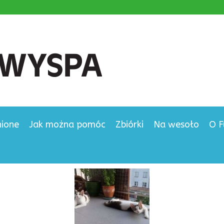
nione
Jak można pomóc
Zbiórki
Na wesoło
O F